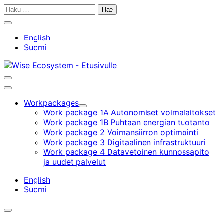
Siirry
Haku:
sisältöön
Sulje
hakupalkki
English
Suomi
Avaa/sulje
hakupalkki
Päävalikko
Workpackages
Alavalikko
Work package 1A Autonomiset voimalaitokset
Work package 1B Puhtaan energian tuotanto
Work package 2 Voimansiirron optimointi
Work package 3 Digitaalinen infrastruktuuri
Work package 4 Datavetoinen kunnossapito
ja uudet palvelut
English
Suomi
Avaa/sulje
hakupalkki